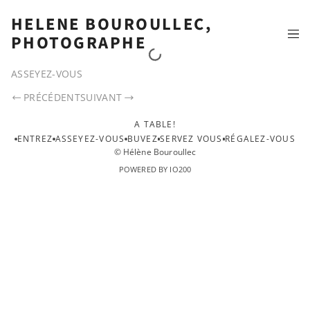
HELENE BOUROULLEC,
PHOTOGRAPHE
ASSEYEZ-VOUS
PRÉCÉDENT
SUIVANT
A TABLE!
ENTREZ
ASSEYEZ-VOUS
BUVEZ
SERVEZ VOUS
RÉGALEZ-VOUS
© Hélène Bouroullec
POWERED BY IO200