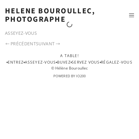
HELENE BOUROULLEC,
PHOTOGRAPHE
ASSEYEZ-VOUS
PRÉCÉDENT
SUIVANT
A TABLE!
ENTREZ
ASSEYEZ-VOUS
BUVEZ
SERVEZ VOUS
RÉGALEZ-VOUS
© Hélène Bouroullec
POWERED BY IO200